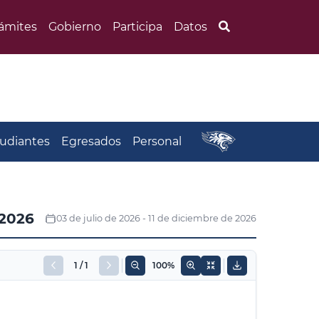
Búsqueda
rámites
Gobierno
Participa
Datos
udiantes
Egresados
Personal
2026
03 de julio de 2026 - 11 de diciembre de 2026
1 / 1
100%