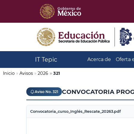
IT Tepic
Acerca de
Oferta 
Inicio
»
Avisos
»
2026
»
321
CONVOCATORIA PROGR
Aviso No. 321
Convocatoria_curso_Inglés_Rescate_20263.pdf