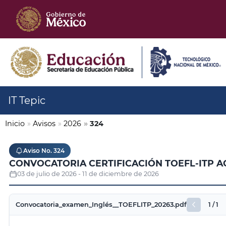
IT Tepic
Inicio
»
Avisos
»
2026
»
324
Aviso No. 324
CONVOCATORIA CERTIFICACIÓN TOEFL-ITP A
03 de julio de 2026 - 11 de diciembre de 2026
1 / 1
Convocatoria_examen_Inglés__TOEFLITP_20263.pdf