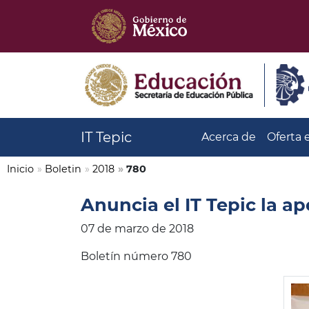
IT Tepic
Acerca de
Oferta 
Inicio
»
Boletin
»
2018
»
780
Anuncia el IT Tepic la a
07 de marzo de 2018
Boletín número 780