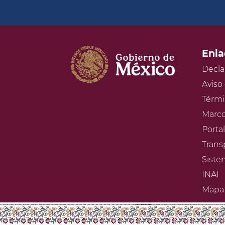
Enla
Decla
Aviso
Térmi
Marco
Porta
Trans
Siste
INAI
Mapa 