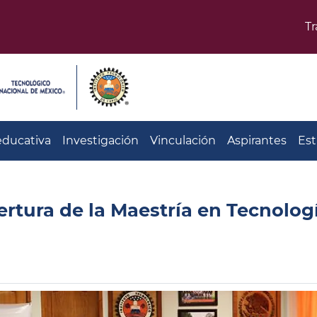
T
educativa
Investigación
Vinculación
Aspirantes
Est
pertura de la Maestría en Tecnolog