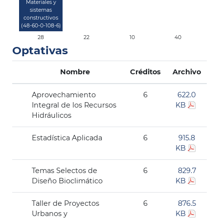
Materiales y
sistemas
constructivos
(48-60-0-108-6)
28
22
10
40
Optativas
Nombre
Créditos
Archivo
Aprovechamiento
6
622.0
Integral de los Recursos
KB
Hidráulicos
Estadística Aplicada
6
915.8
KB
Temas Selectos de
6
829.7
Diseño Bioclimático
KB
Taller de Proyectos
6
876.5
Urbanos y
KB