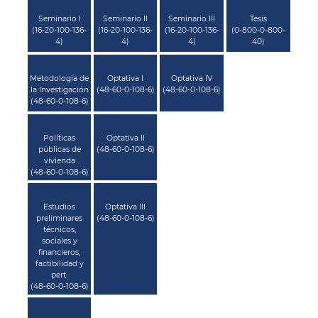
Seminario I
Seminario II
Seminario III
Tesis
(16-20-100-136-
(16-20-100-136-
(16-20-100-136-
(0-800-0-800-
4)
4)
4)
40)
Metodología de
Optativa I
Optativa IV
la Investigación
(48-60-0-108-6)
(48-60-0-108-6)
(48-60-0-108-6)
Políticas
Optativa II
públicas de
(48-60-0-108-6)
vivienda
(48-60-0-108-6)
Estudios
Optativa III
preliminares
(48-60-0-108-6)
técnicos,
sociales y
financieros,
factibilidad y
pert.
(48-60-0-108-6)